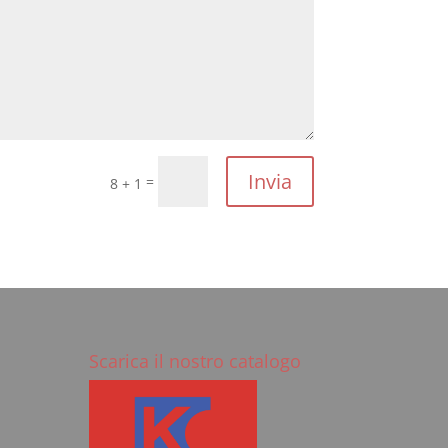
Invia
=
8 + 1
Scarica il nostro catalogo