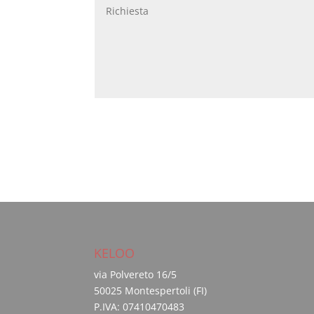
KELOO
via Polvereto 16/5
50025 Montespertoli (FI)
P.IVA: 07410470483